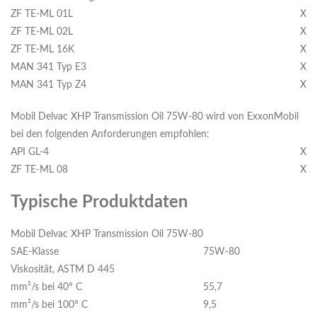
ZF TE-ML 01L
X
ZF TE-ML 02L
X
ZF TE-ML 16K
X
MAN 341 Typ E3
X
MAN 341 Typ Z4
X
Mobil Delvac XHP Transmission Oil 75W-80 wird von ExxonMobil
bei den folgenden Anforderungen empfohlen:
API GL-4
X
ZF TE-ML 08
X
Typische Produktdaten
Mobil Delvac XHP Transmission Oil 75W-80
SAE-Klasse
75W-80
Viskosität, ASTM D 445
mm²/s bei 40º C
55,7
mm²/s bei 100° C
9,5