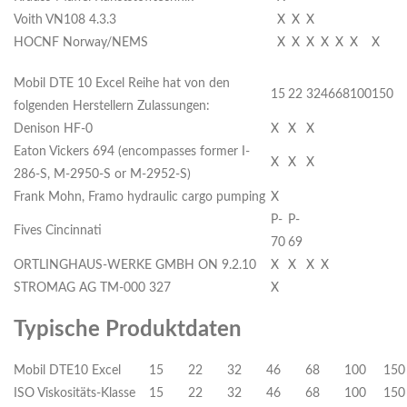
Voith VN108 4.3.3
X
X
X
HOCNF Norway/NEMS
X
X
X
X
X
X
X
Mobil DTE 10 Excel Reihe hat von den
15
22
32
46
68
100
150
folgenden Herstellern Zulassungen:
Denison HF-0
X
X
X
Eaton Vickers 694 (encompasses former I-
X
X
X
286-S, M-2950-S or M-2952-S)
Frank Mohn, Framo hydraulic cargo pumping
X
P-
P-
Fives Cincinnati
70
69
ORTLINGHAUS-WERKE GMBH ON 9.2.10
X
X
X
X
STROMAG AG TM-000 327
X
Typische Produktdaten
Mobil DTE10 Excel
15
22
32
46
68
100
150
ISO Viskositäts-Klasse
15
22
32
46
68
100
150