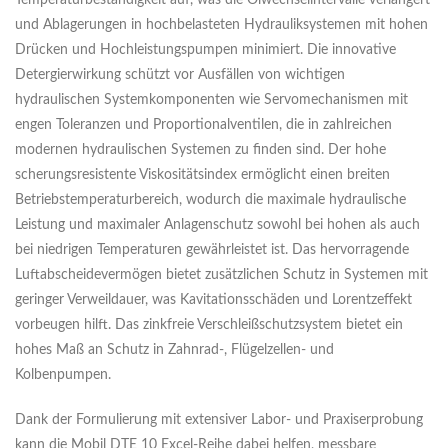
Temperaturbeständigkeit auf, was die Ölwechselintervalle verlängert
und Ablagerungen in hochbelasteten Hydrauliksystemen mit hohen
Drücken und Hochleistungspumpen minimiert. Die innovative
Detergierwirkung schützt vor Ausfällen von wichtigen
hydraulischen Systemkomponenten wie Servomechanismen mit
engen Toleranzen und Proportionalventilen, die in zahlreichen
modernen hydraulischen Systemen zu finden sind. Der hohe
scherungsresistente Viskositätsindex ermöglicht einen breiten
Betriebstemperaturbereich, wodurch die maximale hydraulische
Leistung und maximaler Anlagenschutz sowohl bei hohen als auch
bei niedrigen Temperaturen gewährleistet ist. Das hervorragende
Luftabscheidevermögen bietet zusätzlichen Schutz in Systemen mit
geringer Verweildauer, was Kavitationsschäden und Lorentzeffekt
vorbeugen hilft. Das zinkfreie Verschleißschutzsystem bietet ein
hohes Maß an Schutz in Zahnrad-, Flügelzellen- und
Kolbenpumpen.
Dank der Formulierung mit extensiver Labor- und Praxiserprobung
kann die Mobil DTE 10 Excel-Reihe dabei helfen, messbare