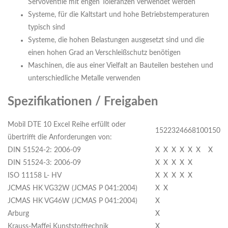
Servoventile mit engen Toleranzen verwendet werden
Systeme, für die Kaltstart und hohe Betriebstemperaturen
typisch sind
Systeme, die hohen Belastungen ausgesetzt sind und die
einen hohen Grad an Verschleißschutz benötigen
Maschinen, die aus einer Vielfalt an Bauteilen bestehen und
unterschiedliche Metalle verwenden
Spezifikationen / Freigaben
Mobil DTE 10 Excel Reihe erfüllt oder
15
22
32
46
68
100
150
übertrifft die Anforderungen von:
DIN 51524-2: 2006-09
X
X
X
X
X
X
X
DIN 51524-3: 2006-09
X
X
X
X
X
ISO 11158 L- HV
X
X
X
X
X
JCMAS HK VG32W (JCMAS P 041:2004)
X
X
JCMAS HK VG46W (JCMAS P 041:2004)
X
Arburg
X
Krauss-Maffei Kunststofftechnik
X