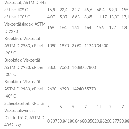
Viskosität, ASTM D 445
cSt bei 40º C
15,8
22,4
32,7
45,6
68,4
99,8
155
cSt bei 100º C
4,07
5,07
6,63
8,45
11,17
13,00
17,
Viskositätsindex, ASTM
168
164
164
164
156
127
120
D 2270
Brookfield Viskosität
ASTM D 2983, cP bei
1090
1870
3990
11240
34500
-20° C
Brookfield Viskosität
ASTM D 2983, cP bei
3360
7060
16380
57800
-30° C
Brookfield Viskosität
ASTM D 2983, cP bei
2620
6390
14240
55770
-40° C
Scherstabilität, KRL, %
5
5
5
7
11
7
7
Viskositätsverlust
Dichte 15º C, ASTM D
0,8375
0,8418
0,8468
0,8502
0,8626
0,8773
0,8
4052, kg/L