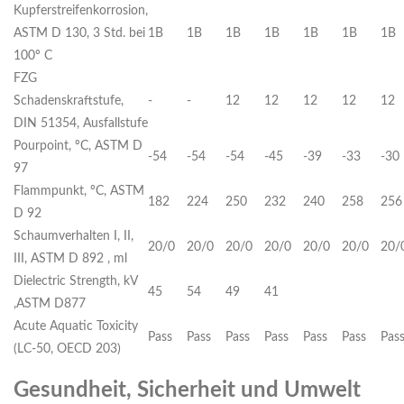
Kupferstreifenkorrosion,
ASTM D 130, 3 Std. bei
1B
1B
1B
1B
1B
1B
1B
100º C
FZG
Schadenskraftstufe,
-
-
12
12
12
12
12
DIN 51354, Ausfallstufe
Pourpoint, ºC, ASTM D
-54
-54
-54
-45
-39
-33
-30
97
Flammpunkt, ºC, ASTM
182
224
250
232
240
258
256
D 92
Schaumverhalten I, II,
20/0
20/0
20/0
20/0
20/0
20/0
20/
III, ASTM D 892 , ml
Dielectric Strength, kV
45
54
49
41
,ASTM D877
Acute Aquatic Toxicity
Pass
Pass
Pass
Pass
Pass
Pass
Pas
(LC-50, OECD 203)
Gesundheit, Sicherheit und Umwelt