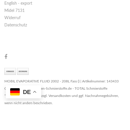
English - export
Midel 7131
Widerruf
Datenschutz
MOBIL EVAPORATIVE FLUID 2002 - 208L Fass () | Artikelnummer: 143433
Copyright © 2026 Marken-Schmierstoffe.de - TOTAL Schmierstoffe
DE
* Alle Preise zzgl. MwSt. zzgl. Versandkosten und ggf. Nachnahmegebühren,
wenn nicht anders beschrieben.